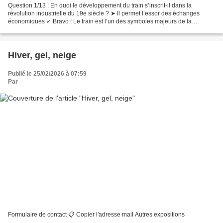
Question 1/13 : En quoi le développement du train s’inscrit-il dans la
révolution industrielle du 19e siècle ? ➤ Il permet l’essor des échanges
économiques ✓ Bravo ! Le train est l’un des symboles majeurs de la
révolution industrielle. En réduisant fortement...
Hiver, gel, neige
Publié le 25/02/2026 à 07:59
Par
Formulaire de contact 📋 Copier l'adresse mail Autres expositions