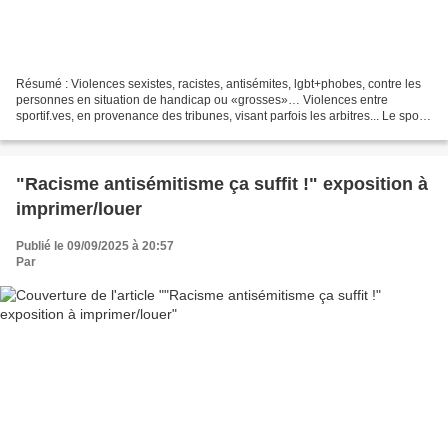
Résumé : Violences sexistes, racistes, antisémites, lgbt+phobes, contre les
personnes en situation de handicap ou «grosses»… Violences entre
sportif.ves, en provenance des tribunes, visant parfois les arbitres... Le sport,
à l’image du reste de la société,...
"Racisme antisémitisme ça suffit !" exposition à
imprimer/louer
Publié le 09/09/2025 à 20:57
Par