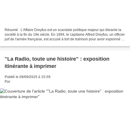
Résumé : L'Affaire Dreyfus est un scandale politique majeur qui ébranle la
société à la fin du 19e siècle. En 1894, le capitaine Alfred Dreyfus, un officier
juif de l'armée française, est accusé à tort de trahison pour avoir espionné au
profit de l'Empire...
"La Radio, toute une histoire" : exposition
itinérante à imprimer
Publié le 08/09/2025 à 15:59
Par