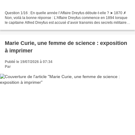
Question 1/16 : En quelle année l’Affaire Dreyfus débute-t-elle ? ➤ 1870 ✗
Non, voilà la bonne réponse : L’Affaire Dreyfus commence en 1894 lorsque
le capitaine Alfred Dreyfus est accusé d’avoir transmis des secrets militaires
à l’Allemagne. Cette accusation...
Marie Curie, une femme de science : exposition
à imprimer
Publié le 19/07/2026 à 07:34
Par