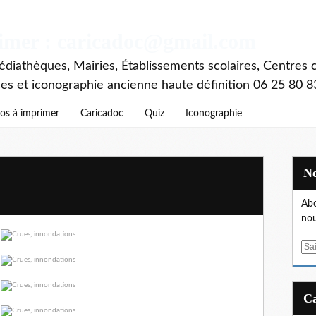
rimer : caricadoc@gmail.com
diathèques, Mairies, Établissements scolaires, Centres c
ces et iconographie ancienne haute définition 06 25 80 8
os à imprimer
Caricadoc
Quiz
Iconographie
Abo
nou
E
m
a
i
l