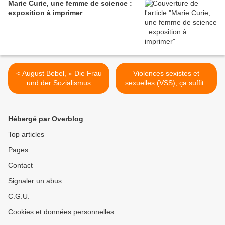
Marie Curie, une femme de science :
exposition à imprimer
< August Bebel, « Die Frau
Violences sexistes et
und der Sozialismus
sexuelles (VSS), ça suffit !
1910 », Die Frau und der
Exposition à imprimer >
Sozialismus, 1910.
Hébergé par Overblog
Top articles
Pages
Contact
Signaler un abus
C.G.U.
Cookies et données personnelles