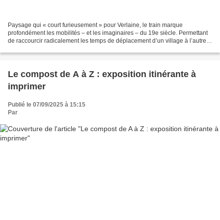
Paysage qui « court furieusement » pour Verlaine, le train marque
profondément les mobilités – et les imaginaires – du 19e siècle. Permettant
de raccourcir radicalement les temps de déplacement d’un village à l’autre,
d’une ville à une autre ou entre...
Le compost de A à Z : exposition itinérante à
imprimer
Publié le 07/09/2025 à 15:15
Par