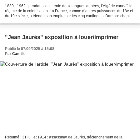
1830 - 1962 : pendant cent trente deux longues années, l’Algérie connaît le
régime de la colonisation. La France, comme d’autres puissances du 18e et
du 19e siècle, a étendu son empire sur les cinq continents. Dans ce cheptel
de régions soumises par la...
"Jean Jaurès" exposition à louer/imprimer
Publié le 07/09/2025 à 15:08
Par
Camille
Résumé : 31 juillet 1914 : assassinat de Jaurès, déclenchement de la