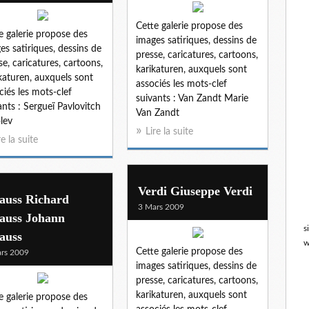
Cette galerie propose des
e galerie propose des
images satiriques, dessins de
es satiriques, dessins de
presse, caricatures, cartoons,
se, caricatures, cartoons,
karikaturen, auxquels sont
katuren, auxquels sont
associés les mots-clef
ciés les mots-clef
suivants : Van Zandt Marie
ants : Sergueï Pavlovitch
Van Zandt
lev
Lire la suite
re la suite
Verdi Giuseppe Verdi
auss Richard
3 Mars 2009
rauss Johann
s
auss
w
Cette galerie propose des
rs 2009
images satiriques, dessins de
presse, caricatures, cartoons,
karikaturen, auxquels sont
e galerie propose des