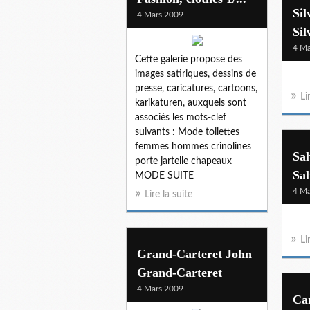
Si
4 Mars 2009
Sil
4 Ma
Cette galerie propose des
images satiriques, dessins de
presse, caricatures, cartoons,
Li
karikaturen, auxquels sont
associés les mots-clef
suivants : Mode toilettes
femmes hommes crinolines
Sa
porte jartelle chapeaux
Sa
MODE SUITE
4 Ma
Lire la suite
Li
Grand-Carteret John
Grand-Carteret
4 Mars 2009
Can