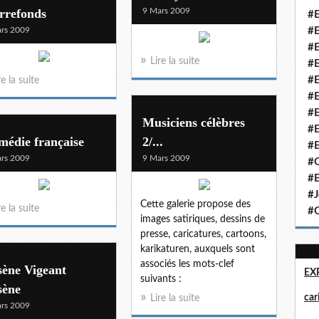
rrefonds
9 Mars 2009
#E
rs 2009
#E
#E
Lire la suite
#E
#E
re la suite
#E
#E
Musiciens célèbres
#E
médie française
2/...
#E
rs 2009
9 Mars 2009
#Q
#E
#J
Cette galerie propose des
re la suite
#Q
images satiriques, dessins de
presse, caricatures, cartoons,
karikaturen, auxquels sont
associés les mots-clef
sène Vigeant
EX
suivants :
sène
ca
Lire la suite
rs 2009