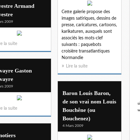
lvestre Armand
Cette galerie propose des
vestre
images satiriques, dessins de
rs 2009
presse, caricatures, cartoons,
karikaturen, auxquels sont
associés les mots-clef
re la suite
suivants : paquebots
croisière transatlantiques
Normandie
Lire la suite
lvayre Gaston
lvayre
rs 2009
Baron Louis Baron,
de son vrai nom Louis
s
re la suite
Bouchêne (ou
w
Bouchenez)
4 Mars 2009
otiers