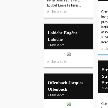
Perier Jean Faure Félix
Loubet Emile Fallières...
Lire la suite
Cett
imag
pres
Kari
Labiche Eugène
asso
suiv
Labiche
Koro
3 Mars 2009
Li
Lire la suite
Str
St
Offenbach Jacques
Str
Offenbach
3 Ma
3 Mars 2009
Cett