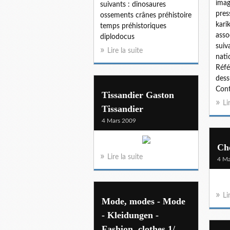
imag
suivants : dinosaures
pres
ossements crânes préhistoire
kari
temps préhistoriques
asso
diplodocus
suiva
Lire la suite
natio
Réfé
dess
Cont
Tissandier Gaston
Li
Tissandier
4 Mars 2009
Che
Lire la suite
4 Ma
Li
Mode, modes - Mode
- Kleidungen -
Fashion, clothes 1/...