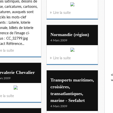
es satiriques, dessins de
se, caricatures, cartoons,
katuren, auxquels sont
Lire la suite
ciés les mots-clef
nts : Loterie, loterie
nale, billets de loterie
rence de l'image ci-
Normandie (région)
us : CC_32799.jpg
4 Mars 2009
act Référence...
re la suite
Lire la suite
valerie Chevalier
s
rs 2009
Transports maritimes,
w
croisières,
transatlantiques,
re la suite
marine - Seefahrt
4 Mars 2009