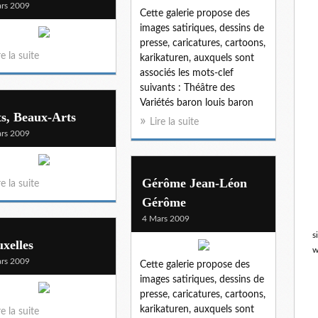
rs 2009
Cette galerie propose des
images satiriques, dessins de
presse, caricatures, cartoons,
re la suite
karikaturen, auxquels sont
associés les mots-clef
suivants : Théâtre des
Variétés baron louis baron
s, Beaux-Arts
Lire la suite
rs 2009
Gérôme Jean-Léon
re la suite
Gérôme
4 Mars 2009
s
xelles
w
rs 2009
Cette galerie propose des
images satiriques, dessins de
presse, caricatures, cartoons,
karikaturen, auxquels sont
re la suite