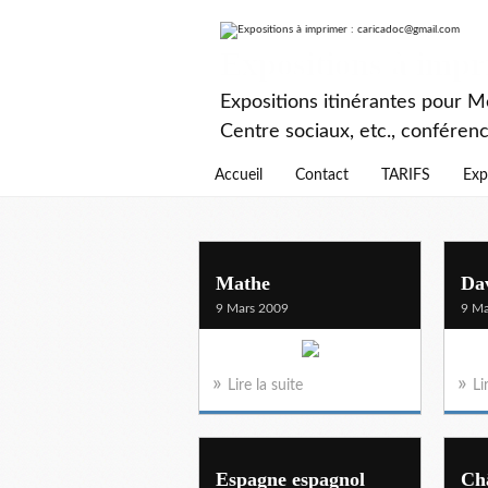
Expositions à imp
Expositions itinérantes pour Mé
Centre sociaux, etc., conféren
Accueil
Contact
TARIFS
Exp
Mathe
Da
9 Mars 2009
9 Ma
Lire la suite
Li
Espagne espagnol
Ch