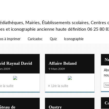
rimer : caricadoc@gmail.com
diathèques, Mairies, Établissements scolaires, Centres c
ces et iconographie ancienne haute définition 06 25 80 8
os à imprimer
Caricadoc
Quiz
Iconographie
vid Raynal David
Affaire Boland
rs 2009
9 Mars 2009
Abo
nou
E
re la suite
Lire la suite
m
a
i
l
âteau de
Oustry