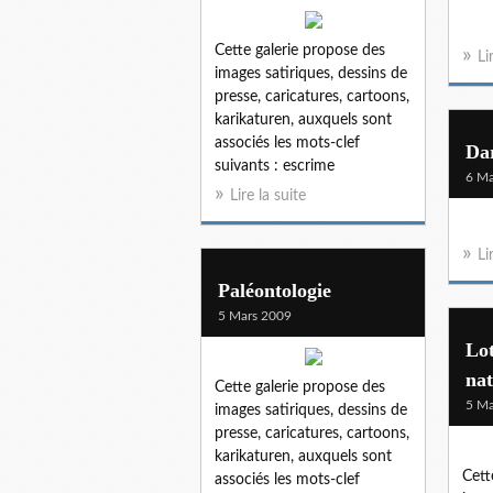
Cette galerie propose des
Li
images satiriques, dessins de
presse, caricatures, cartoons,
karikaturen, auxquels sont
associés les mots-clef
Dar
suivants : escrime
6 Ma
Lire la suite
Li
Paléontologie
5 Mars 2009
Lot
nat
Cette galerie propose des
5 Ma
images satiriques, dessins de
presse, caricatures, cartoons,
karikaturen, auxquels sont
Cett
associés les mots-clef