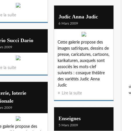
re la suite
Judic Anna Judic
6 Mars 2009
io Succi Dario
Cette galerie propose des
rs 2009
images satiriques, dessins de
presse, caricatures, cartoons,
karikaturen, auxquels sont
associés les mots-clef
re la suite
suivants : cosaque théâtre
des variétés Judic Anna
Judic
s
erie, loterie
w
Lire la suite
ionale
rs 2009
Enseignes
5 Mars 2009
e galerie propose des