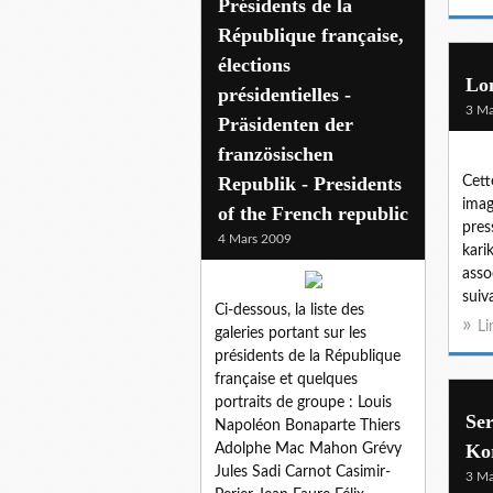
Présidents de la
République française,
élections
Lo
présidentielles -
3 Ma
Präsidenten der
französischen
Republik - Presidents
Cett
imag
of the French republic
pres
4 Mars 2009
kari
asso
suiv
Ci-dessous, la liste des
Li
galeries portant sur les
présidents de la République
française et quelques
portraits de groupe : Louis
Ser
Napoléon Bonaparte Thiers
Ko
Adolphe Mac Mahon Grévy
Jules Sadi Carnot Casimir-
3 Ma