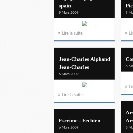
spain
Pie
9 Mars 2009
9 Ma
Lire la suite
Li
Jean-Charles Alphand
Co
Jean-Charles
6 Ma
6 Mars 2009
Li
Lire la suite
Ar
Escrime - Fechten
Ar
6 Mars 2009
6 Ma