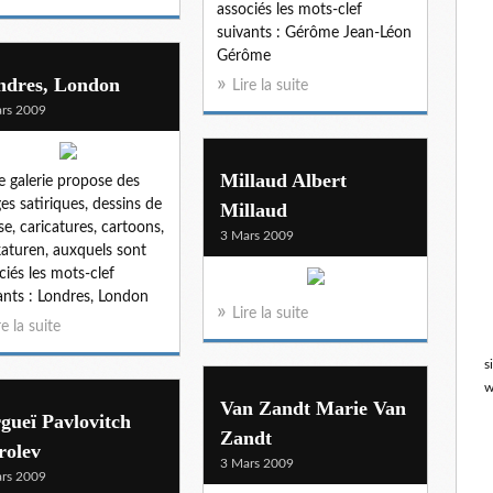
associés les mots-clef
suivants : Gérôme Jean-Léon
Gérôme
ndres, London
Lire la suite
rs 2009
Millaud Albert
e galerie propose des
es satiriques, dessins de
Millaud
se, caricatures, cartoons,
3 Mars 2009
katuren, auxquels sont
ciés les mots-clef
ants : Londres, London
Lire la suite
re la suite
s
w
Van Zandt Marie Van
gueï Pavlovitch
Zandt
rolev
3 Mars 2009
rs 2009