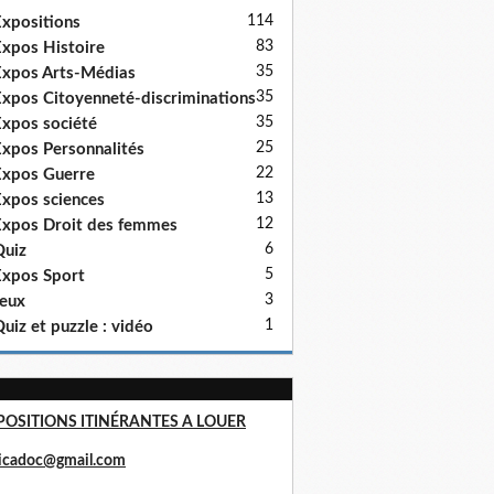
114
xpositions
83
xpos Histoire
35
xpos Arts-Médias
35
xpos Citoyenneté-discriminations
35
xpos société
25
xpos Personnalités
22
xpos Guerre
13
xpos sciences
12
xpos Droit des femmes
6
uiz
5
xpos Sport
3
eux
1
uiz et puzzle : vidéo
POSITIONS ITINÉRANTES A LOUER
ricadoc@gmail.com