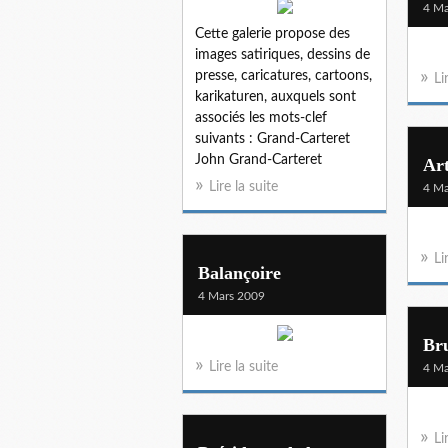
4 Ma
Cette galerie propose des
images satiriques, dessins de
presse, caricatures, cartoons,
Li
karikaturen, auxquels sont
associés les mots-clef
suivants : Grand-Carteret
John Grand-Carteret
Art
Lire la suite
4 Ma
Li
Balançoire
4 Mars 2009
Bru
Lire la suite
4 Ma
Li