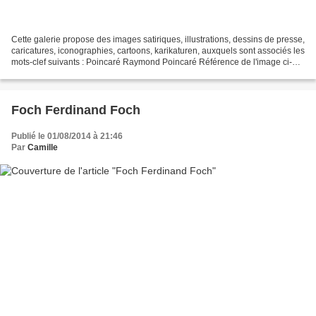
Cette galerie propose des images satiriques, illustrations, dessins de presse,
caricatures, iconographies, cartoons, karikaturen, auxquels sont associés les
mots-clef suivants : Poincaré Raymond Poincaré Référence de l'image ci-
dessus : CC_62948.jpg Contact...
Foch Ferdinand Foch
Publié le 01/08/2014 à 21:46
Par
Camille