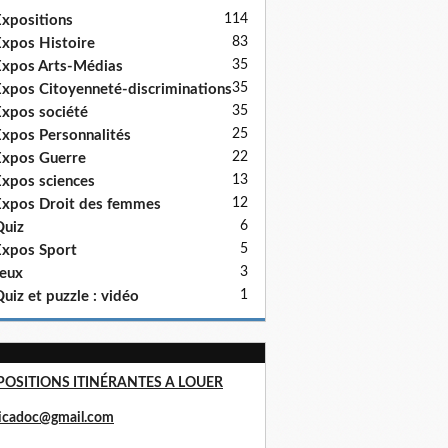
114
xpositions
83
xpos Histoire
35
xpos Arts-Médias
35
xpos Citoyenneté-discriminations
35
xpos société
25
xpos Personnalités
22
xpos Guerre
13
xpos sciences
12
xpos Droit des femmes
6
uiz
5
xpos Sport
3
eux
1
uiz et puzzle : vidéo
POSITIONS ITINÉRANTES A LOUER
ricadoc@gmail.com