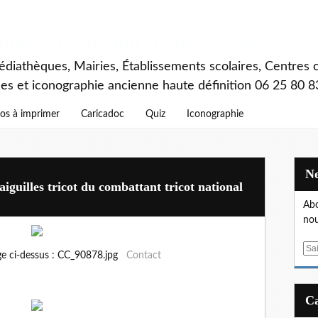
rimer : caricadoc@gmail.com
diathèques, Mairies, Établissements scolaires, Centres c
ces et iconographie ancienne haute définition 06 25 80 8
os à imprimer
Caricadoc
Quiz
Iconographie
aiguilles tricot du combattant tricot national
Abo
nou
E
ge ci-dessus : CC_90878.jpg
Contact
m
a
i
l