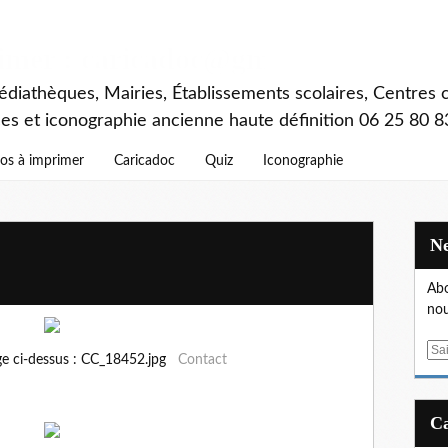
rimer : caricadoc@gmail.com
diathèques, Mairies, Établissements scolaires, Centres c
ces et iconographie ancienne haute définition 06 25 80 8
os à imprimer
Caricadoc
Quiz
Iconographie
Abo
nou
E
ge ci-dessus : CC_18452.jpg
Contact
m
a
i
l