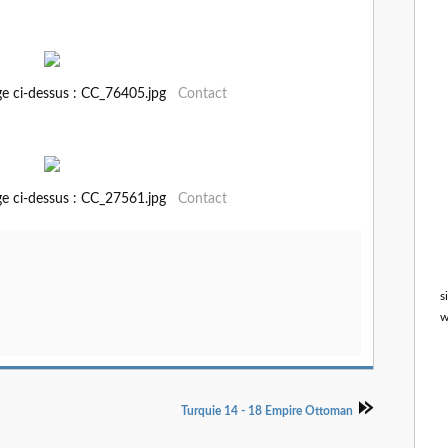
ge ci-dessus : CC_76405.jpg
Contact
ge ci-dessus : CC_27561.jpg
Contact
s
w
Turquie 14 - 18 Empire Ottoman