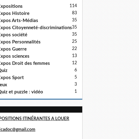
114
xpositions
83
xpos Histoire
35
xpos Arts-Médias
35
xpos Citoyenneté-discriminations
35
xpos société
25
xpos Personnalités
22
xpos Guerre
13
xpos sciences
12
xpos Droit des femmes
6
uiz
5
xpos Sport
3
eux
1
uiz et puzzle : vidéo
POSITIONS ITINÉRANTES A LOUER
ricadoc@gmail.com