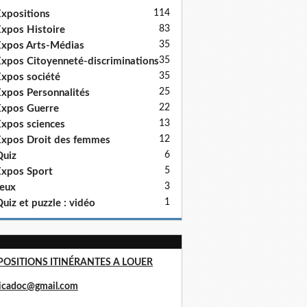
114
xpositions
83
xpos Histoire
35
xpos Arts-Médias
35
xpos Citoyenneté-discriminations
35
xpos société
25
xpos Personnalités
22
xpos Guerre
13
xpos sciences
12
xpos Droit des femmes
6
uiz
5
xpos Sport
3
eux
1
uiz et puzzle : vidéo
POSITIONS ITINÉRANTES A LOUER
ricadoc@gmail.com