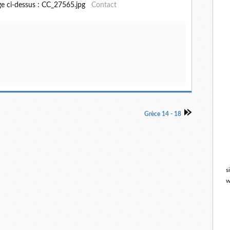
ge ci-dessus : CC_27565.jpg
Contact
Grèce 14 - 18
s
w