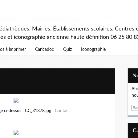
rimer : caricadoc@gmail.com
diathèques, Mairies, Établissements scolaires, Centres c
ces et iconographie ancienne haute définition 06 25 80 8
os à imprimer
Caricadoc
Quiz
Iconographie
Abo
nou
E
ge ci-dessus : CC_31378.jpg
Contact
m
a
i
l