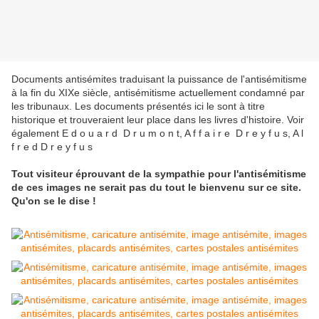
Documents antisémites traduisant la puissance de l'antisémitisme
à la fin du XIXe siècle, antisémitisme actuellement condamné par
les tribunaux. Les documents présentés ici le sont à titre
historique et trouveraient leur place dans les livres d'histoire. Voir
également E d o u a r d D r u m o n t, A f f a i r e D r e y f u s, A l
f r e d D r e y f u s
Tout visiteur éprouvant de la sympathie pour l'antisémitisme
de ces images ne serait pas du tout le bienvenu sur ce site.
Qu'on se le dise !