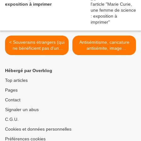
exposition à imprimer
< Souverains étrangers (qui
Antisémitisme, caricature
ne bénéficient pas d'une
antisémite, image
galerie particulière) -
antisémite, images
Ausländische Herrscher -
antisémites, placards
Foreign sovereigns, leaders
antisémites, cartes postales
Hébergé par Overblog
antisémites >
Top articles
Pages
Contact
Signaler un abus
C.G.U.
Cookies et données personnelles
Préférences cookies