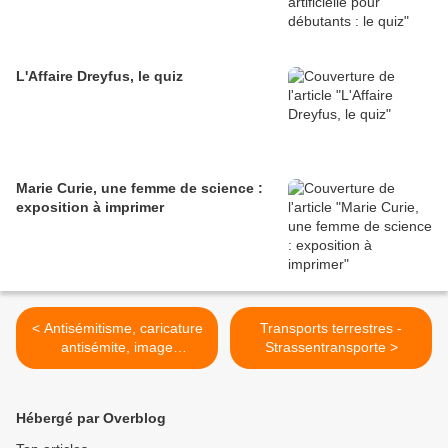
L'Affaire Dreyfus, le quiz
Marie Curie, une femme de science :
exposition à imprimer
< Antisémitisme, caricature
Transports terrestres -
antisémite, image
Strassentransporte >
antisémite, images
antisémites, placards
antisémites, cartes postales
Hébergé par Overblog
antisémites