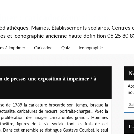
rimer : caricadoc@gmail.com
diathèques, Mairies, Établissements scolaires, Centres c
ces et iconographie ancienne haute définition 06 25 80 8
os à imprimer
Caricadoc
Quiz
Iconographie
n de presse, une exposition à imprimer / à
Abo
nou
E
ise de 1789 la caricature brocarde son temps, lorsque la
m
d’actualité, caricatures de mœurs, portraits-charges... Avec la
a
 prolifération des images caricaturales grandit. Hommes
i
héâtre, figures de la vie sociale font les frais de cet
l
e. Dans cet ensemble se distingue Gustave Courbet, le seul