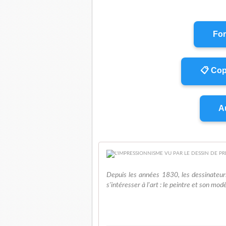
For
📋 Cop
Au
Depuis les années 1830, les dessinateu
s'intéresser à l'art : le peintre et son modèl