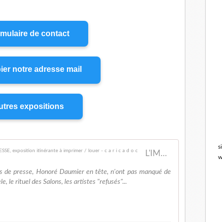
mulaire de contact
ier notre adresse mail
tres expositions
s
L'IMPRESSIONNISME VU PAR LE DESSIN DE PRESSE, exposition itinérante à imprimer / louer - c a r i c a d o c
w
rs de presse, Honoré Daumier en tête, n'ont pas manqué de
e, le rituel des Salons, les artistes "refusés"...