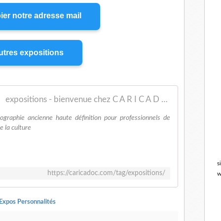
ier notre adresse mail
tres expositions
expositions - bienvenue chez C A R I C A D O C
nographie ancienne haute définition pour professionnels de
de la culture
s
https://caricadoc.com/tag/expositions/
w
Expos Personnalités