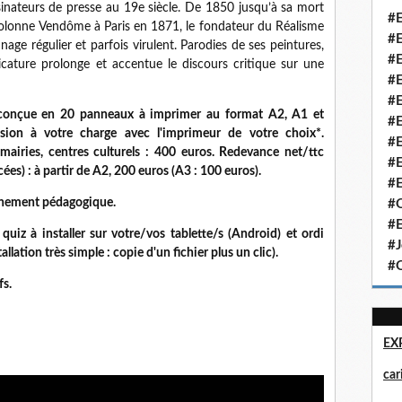
sinateurs de presse au 19e siècle. De 1850 jusqu’à sa mort
#E
colonne Vendôme à Paris en 1871, le fondateur du Réalisme
#E
nage régulier et parfois virulent. Parodies de ses peintures,
#E
ricature prolonge et accentue le discours critique sur une
#E
#E
onçue en 20 panneaux à imprimer au format A2, A1 et
#E
sion à votre charge avec l'imprimeur de votre choix*.
#E
airies, centres culturels : 400 euros. Redevance net/ttc
#E
cées) : à partir de A2, 200 euros (A3 : 100 euros).
#E
gnement pédagogique.
#Q
#E
z à installer sur votre/vos tablette/s (Android) et ordi
#J
lation très simple : copie d'un fichier plus un clic).
#Q
fs.
EX
ca