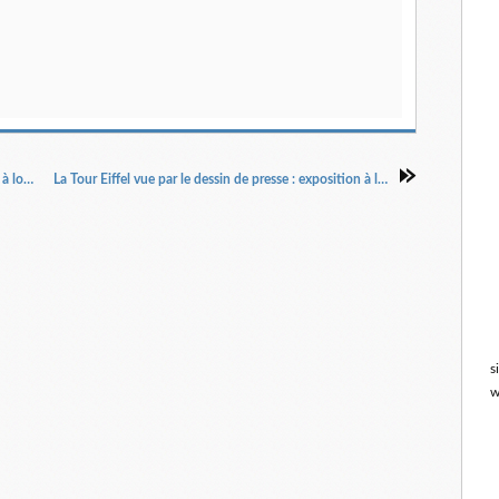
Le 14 juillet, la République en fête : exposition à louer / imprimer
La Tour Eiffel vue par le dessin de presse : exposition à louer (imprimer)
s
w