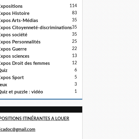
114
xpositions
83
xpos Histoire
35
xpos Arts-Médias
35
xpos Citoyenneté-discriminations
35
xpos société
25
xpos Personnalités
22
xpos Guerre
13
xpos sciences
12
xpos Droit des femmes
6
uiz
5
xpos Sport
3
eux
1
uiz et puzzle : vidéo
POSITIONS ITINÉRANTES A LOUER
ricadoc@gmail.com