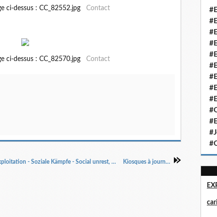
ge ci-dessus : CC_82552.jpg
Contact
#E
#E
#E
#E
#E
ge ci-dessus : CC_82570.jpg
Contact
#E
#E
#E
#E
#Q
#E
#J
#Q
Luttes sociales Condition ouvrière, émeutes, exploitation - Soziale Kämpfe - Social unrest, struggles
Kiosques à journaux
EX
ca