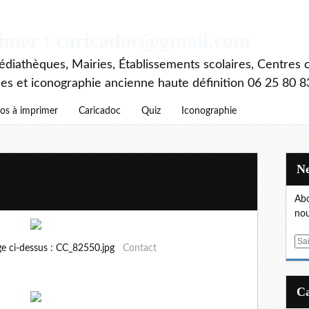
rimer : caricadoc@gmail.com
diathèques, Mairies, Établissements scolaires, Centres c
ces et iconographie ancienne haute définition 06 25 80 8
os à imprimer
Caricadoc
Quiz
Iconographie
Abo
nou
E
ge ci-dessus : CC_82550.jpg
Contact
m
a
i
l