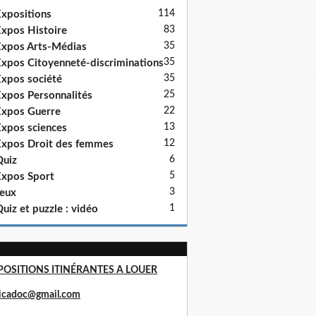
114
xpositions
83
xpos Histoire
35
xpos Arts-Médias
35
xpos Citoyenneté-discriminations
35
xpos société
25
xpos Personnalités
22
xpos Guerre
13
xpos sciences
12
xpos Droit des femmes
6
uiz
5
xpos Sport
3
eux
1
uiz et puzzle : vidéo
POSITIONS ITINÉRANTES A LOUER
ricadoc@gmail.com