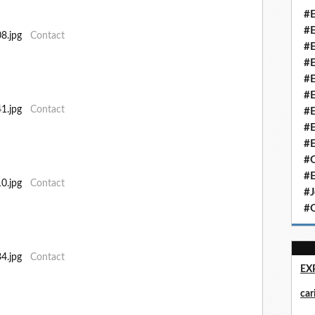
#E
#E
708.jpg
Contact
#E
#E
#E
#E
741.jpg
Contact
#E
#E
#E
#Q
#E
110.jpg
Contact
#J
#Q
834.jpg
Contact
EX
ca