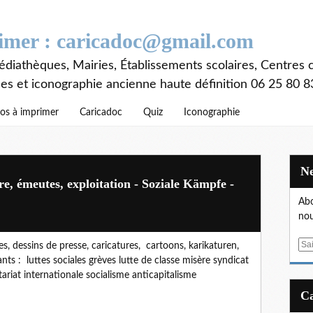
rimer : caricadoc@gmail.com
diathèques, Mairies, Établissements scolaires, Centres c
ces et iconographie ancienne haute définition 06 25 80 8
os à imprimer
Caricadoc
Quiz
Iconographie
re, émeutes, exploitation - Soziale Kämpfe -
Abo
nou
E
s, dessins de presse, caricatures, cartoons, karikaturen,
m
nts : luttes sociales grèves lutte de classe misère syndicat
a
tariat internationale socialisme anticapitalisme
i
l