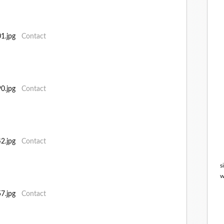
801.jpg
Contact
890.jpg
Contact
042.jpg
Contact
s
w
057.jpg
Contact