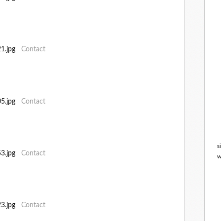
121.jpg
Contact
005.jpg
Contact
s
053.jpg
Contact
w
223.jpg
Contact