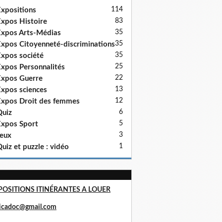
114
xpositions
83
xpos Histoire
35
xpos Arts-Médias
35
xpos Citoyenneté-discriminations
35
xpos société
25
xpos Personnalités
22
xpos Guerre
13
xpos sciences
12
xpos Droit des femmes
6
uiz
5
xpos Sport
3
eux
1
uiz et puzzle : vidéo
POSITIONS ITINÉRANTES A LOUER
ricadoc@gmail.com