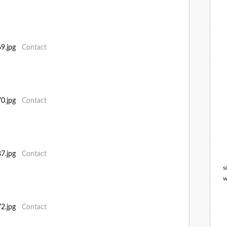
269.jpg
Contact
270.jpg
Contact
587.jpg
Contact
s
w
172.jpg
Contact