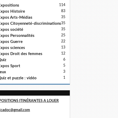
114
xpositions
83
xpos Histoire
35
xpos Arts-Médias
35
xpos Citoyenneté-discriminations
35
xpos société
25
xpos Personnalités
22
xpos Guerre
13
xpos sciences
12
xpos Droit des femmes
6
uiz
5
xpos Sport
3
eux
1
uiz et puzzle : vidéo
POSITIONS ITINÉRANTES A LOUER
ricadoc@gmail.com