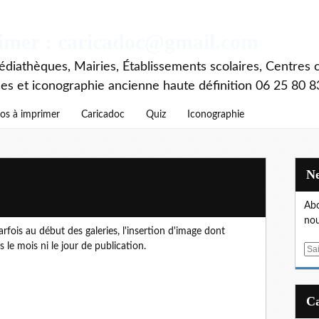
rimer : caricadoc@gmail.com
diathèques, Mairies, Établissements scolaires, Centres c
ces et iconographie ancienne haute définition 06 25 80 8
os à imprimer
Caricadoc
Quiz
Iconographie
Abo
nou
fois au début des galeries, l'insertion d'image dont
le mois ni le jour de publication.
E
m
a
i
l