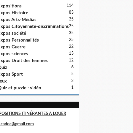
114
xpositions
83
xpos Histoire
35
xpos Arts-Médias
35
xpos Citoyenneté-discriminations
35
xpos société
25
xpos Personnalités
22
xpos Guerre
13
xpos sciences
12
xpos Droit des femmes
6
uiz
5
xpos Sport
3
eux
1
uiz et puzzle : vidéo
POSITIONS ITINÉRANTES A LOUER
ricadoc@gmail.com