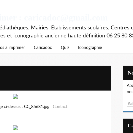
rimer : caricadoc@gmail.com
diathèques, Mairies, Établissements scolaires, Centres c
ces et iconographie ancienne haute définition 06 25 80 8
os à imprimer
Caricadoc
Quiz
Iconographie
Abo
nou
E
ge ci-dessus : CC_85681.jpg
Contact
m
a
i
l