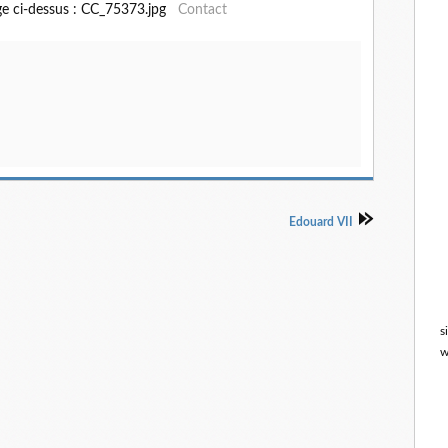
ge ci-dessus : CC_75373.jpg
Contact
Edouard VII
s
w