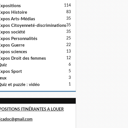
114
xpositions
83
xpos Histoire
35
xpos Arts-Médias
35
xpos Citoyenneté-discriminations
35
xpos société
25
xpos Personnalités
22
xpos Guerre
13
xpos sciences
12
xpos Droit des femmes
6
uiz
5
xpos Sport
3
eux
1
uiz et puzzle : vidéo
POSITIONS ITINÉRANTES A LOUER
ricadoc@gmail.com