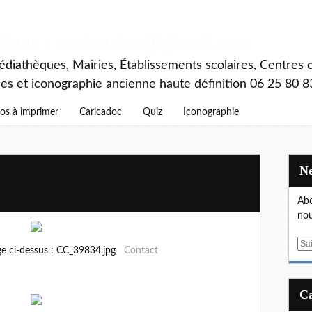
rimer : caricadoc@gmail.com
diathèques, Mairies, Établissements scolaires, Centres c
ces et iconographie ancienne haute définition 06 25 80 8
os à imprimer
Caricadoc
Quiz
Iconographie
Abo
nou
E
ge ci-dessus : CC_39834.jpg
Contact
m
a
i
l