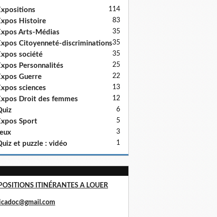
114
xpositions
83
xpos Histoire
35
xpos Arts-Médias
35
xpos Citoyenneté-discriminations
35
xpos société
25
xpos Personnalités
22
xpos Guerre
13
xpos sciences
12
xpos Droit des femmes
6
uiz
5
xpos Sport
3
eux
1
uiz et puzzle : vidéo
POSITIONS ITINÉRANTES A LOUER
ricadoc@gmail.com