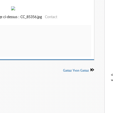
ge ci-dessus : CC_85356.jpg
Contact
Gattaz Yvon Gattaz
s
w