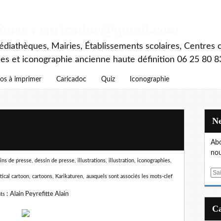
rimer : caricadoc@gmail.com
diathèques, Mairies, Établissements scolaires, Centres c
ces et iconographie ancienne haute définition 06 25 80 8
os à imprimer
Caricadoc
Quiz
Iconographie
Abo
nou
s de presse, dessin de presse, illustrations, illustration, iconographies,
E
itical cartoon, cartoons, Karikaturen,
auxquels sont associés les mots-clef
m
a
:
Alain Peyrefitte Alain
ts
i
l