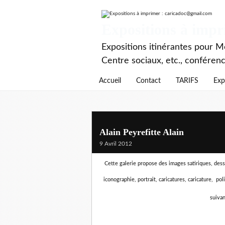
Expositions à imp
Expositions itinérantes pour Mé
Centre sociaux, etc., conféren
Accueil
Contact
TARIFS
Exp
Alain Peyrefitte Alain
9 Avril 2012
Cette galerie propose des images satiriques, dessin
iconographie, portrait, caricatures, caricature, pol
suivan