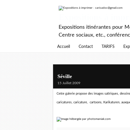
Expositions à imp
Expositions itinérantes pour Mé
Centre sociaux, etc., conféren
Accueil
Contact
TARIFS
Exp
Séville
15 Juillet 2009
Cette galerie propose des images satiriques, dessins d
caricatures, caricature, cartoons, Karikaturen,
auxque