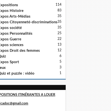
114
xpositions
83
xpos Histoire
35
xpos Arts-Médias
35
xpos Citoyenneté-discriminations
35
xpos société
25
xpos Personnalités
22
xpos Guerre
13
xpos sciences
12
xpos Droit des femmes
6
uiz
5
xpos Sport
3
eux
1
uiz et puzzle : vidéo
POSITIONS ITINÉRANTES A LOUER
ricadoc@gmail.com