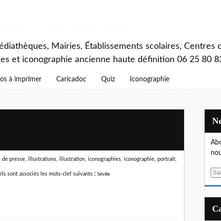
rimer : caricadoc@gmail.com
diathèques, Mairies, Établissements scolaires, Centres c
ces et iconographie ancienne haute définition 06 25 80 8
os à imprimer
Caricadoc
Quiz
Iconographie
Abo
nou
e presse, illustrations, illustration, iconographies, iconographie, portrait,
E
:
ls sont associés les mots-clef suivants
Séville
m
a
i
l