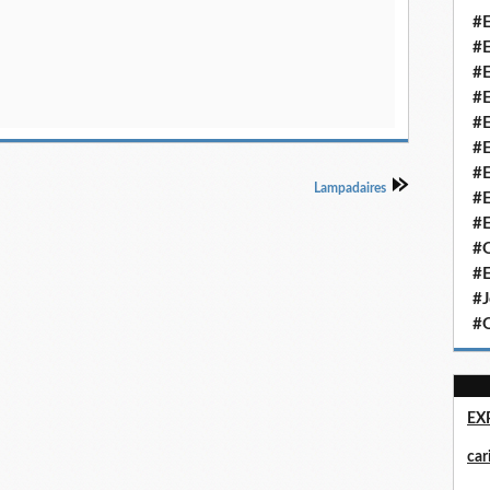
#E
#E
#E
#E
#E
#E
#E
Lampadaires
#E
#E
#Q
#E
#J
#Q
EX
ca