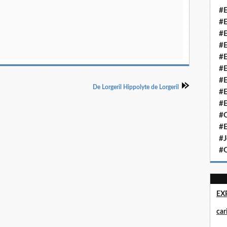
#E
#E
#E
#E
#E
#E
#E
De Lorgeril Hippolyte de Lorgeril
#E
#E
#Q
#E
#J
#Q
EX
ca