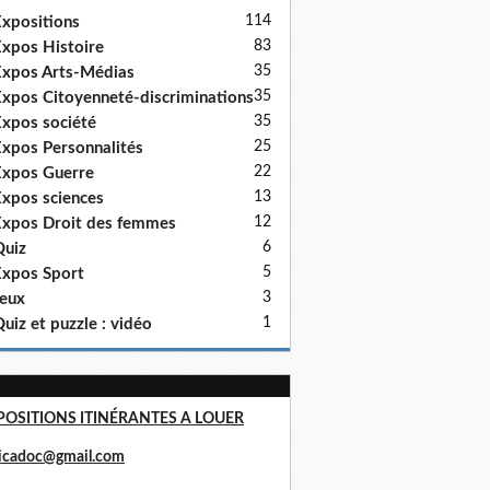
114
xpositions
83
xpos Histoire
35
xpos Arts-Médias
35
xpos Citoyenneté-discriminations
35
xpos société
25
xpos Personnalités
22
xpos Guerre
13
xpos sciences
12
xpos Droit des femmes
6
uiz
5
xpos Sport
3
eux
1
uiz et puzzle : vidéo
POSITIONS ITINÉRANTES A LOUER
ricadoc@gmail.com