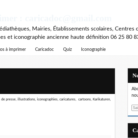
rimer : caricadoc@gmail.com
diathèques, Mairies, Établissements scolaires, Centres c
ces et iconographie ancienne haute définition 06 25 80 8
os à imprimer
Caricadoc
Quiz
Iconographie
Abo
nou
de presse, illustrations, iconographies, caricatures, cartoons, Karikaturen,
E
m
a
i
l