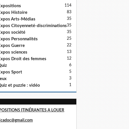
114
xpositions
83
xpos Histoire
35
xpos Arts-Médias
35
xpos Citoyenneté-discriminations
35
xpos société
25
xpos Personnalités
22
xpos Guerre
13
xpos sciences
12
xpos Droit des femmes
6
uiz
5
xpos Sport
3
eux
1
uiz et puzzle : vidéo
POSITIONS ITINÉRANTES A LOUER
ricadoc@gmail.com