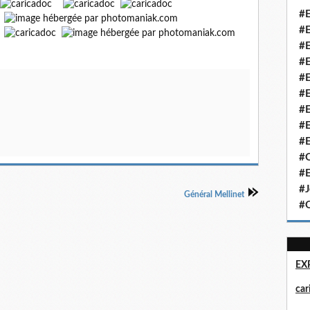
#E
#E
#E
#E
#E
#E
#E
#E
#E
#Q
#E
#J
Général Mellinet
#Q
EX
ca