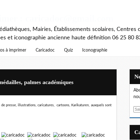
rimer : caricadoc@gmail.com
diathèques, Mairies, Établissements scolaires, Centres c
ces et iconographie ancienne haute définition 06 25 80 8
os à imprimer
Caricadoc
Quiz
Iconographie
 médailles, palmes académiques
Abo
nou
de presse, illustrations, caricatures, cartoons, Karikaturen,
auxquels sont
E
m
a
i
l