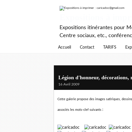
Expositions à imp
Expositions itinérantes pour Mé
Centre sociaux, etc., conféren
Accueil
Contact
TARIFS
Exp
Légion d'honneur, décorations,
16 Avril 2009
Cette galerie propose des images satiriques, dessins 
:
associés les mots-clef suivants