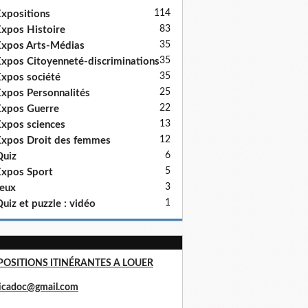
114
xpositions
83
xpos Histoire
35
xpos Arts-Médias
35
xpos Citoyenneté-discriminations
35
xpos société
25
xpos Personnalités
22
xpos Guerre
13
xpos sciences
12
xpos Droit des femmes
6
uiz
5
xpos Sport
3
eux
1
uiz et puzzle : vidéo
POSITIONS ITINÉRANTES A LOUER
ricadoc@gmail.com