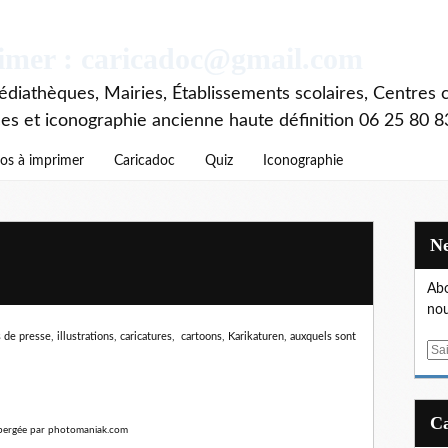
rimer : caricadoc@gmail.com
diathèques, Mairies, Établissements scolaires, Centres c
ces et iconographie ancienne haute définition 06 25 80 8
os à imprimer
Caricadoc
Quiz
Iconographie
Abo
nou
de presse, illustrations, caricatures, cartoons, Karikaturen,
auxquels sont
E
m
a
i
l