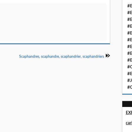
#E
#E
#E
#E
#E
#E
#E
#E
Scaphandres, scaphandre, scaphandrier, scaphandriers
#E
#Q
#E
#J
#Q
EX
ca