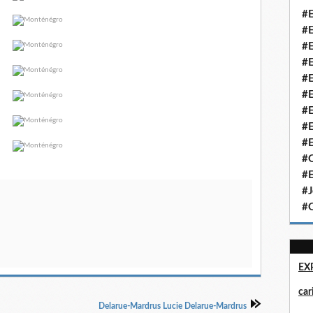
#E
#E
#E
#E
#E
#E
#E
#E
#E
#Q
#E
#J
#Q
EX
ca
Delarue-Mardrus Lucie Delarue-Mardrus