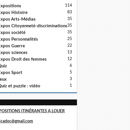
114
xpositions
83
xpos Histoire
35
xpos Arts-Médias
35
xpos Citoyenneté-discriminations
35
xpos société
25
xpos Personnalités
22
xpos Guerre
13
xpos sciences
12
xpos Droit des femmes
6
uiz
5
xpos Sport
3
eux
1
uiz et puzzle : vidéo
POSITIONS ITINÉRANTES A LOUER
ricadoc@gmail.com