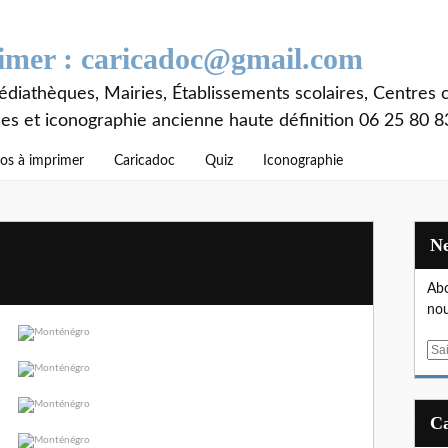
rimer : caricadoc@gmail.com
diathèques, Mairies, Établissements scolaires, Centres c
ces et iconographie ancienne haute définition 06 25 80 8
os à imprimer
Caricadoc
Quiz
Iconographie
Abo
nou
E
m
a
i
l