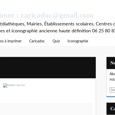
rimer : caricadoc@gmail.com
diathèques, Mairies, Établissements scolaires, Centres c
ces et iconographie ancienne haute définition 06 25 80 8
os à imprimer
Caricadoc
Quiz
Iconographie
Abo
nou
E
m
a
i
l