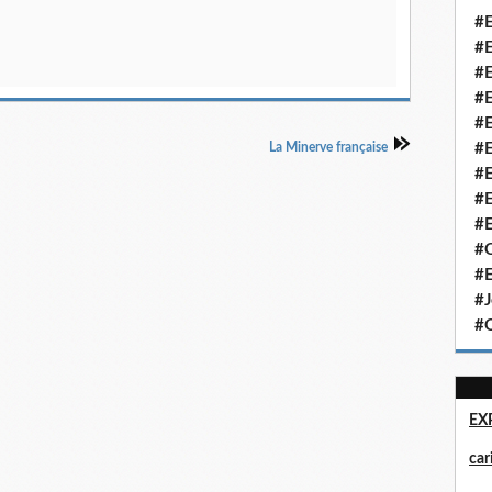
#E
#E
#E
#E
#E
La Minerve française
#E
#E
#E
#E
#Q
#E
#J
#Q
EX
ca