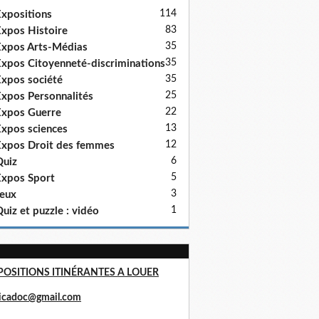
114
xpositions
83
xpos Histoire
35
xpos Arts-Médias
35
xpos Citoyenneté-discriminations
35
xpos société
25
xpos Personnalités
22
xpos Guerre
13
xpos sciences
12
xpos Droit des femmes
6
uiz
5
xpos Sport
3
eux
1
uiz et puzzle : vidéo
POSITIONS ITINÉRANTES A LOUER
ricadoc@gmail.com