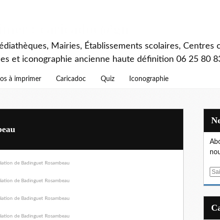
rimer : caricadoc@gmail.com
diathèques, Mairies, Établissements scolaires, Centres c
ces et iconographie ancienne haute définition 06 25 80 8
os à imprimer
Caricadoc
Quiz
Iconographie
beau
Abo
nou
E
m
a
i
l