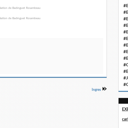
#E
#E
#E
#E
#E
#E
#E
#E
#E
#Q
#E
#J
#Q
Ingres
EX
ca