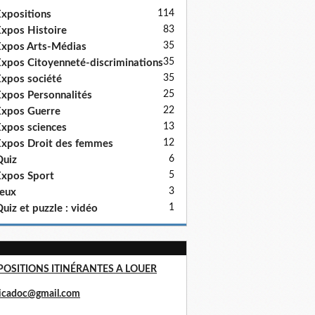
114
xpositions
83
xpos Histoire
35
xpos Arts-Médias
35
xpos Citoyenneté-discriminations
35
xpos société
25
xpos Personnalités
22
xpos Guerre
13
xpos sciences
12
xpos Droit des femmes
6
uiz
5
xpos Sport
3
eux
1
uiz et puzzle : vidéo
POSITIONS ITINÉRANTES A LOUER
ricadoc@gmail.com