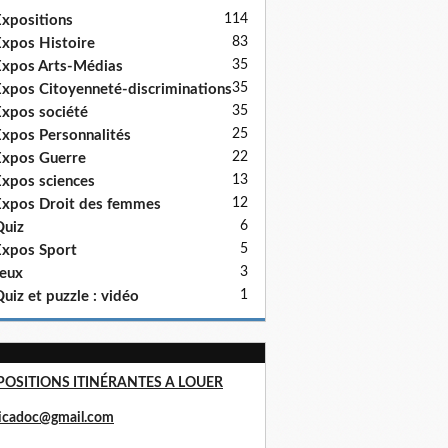
114
xpositions
83
xpos Histoire
35
xpos Arts-Médias
35
xpos Citoyenneté-discriminations
35
xpos société
25
xpos Personnalités
22
xpos Guerre
13
xpos sciences
12
xpos Droit des femmes
6
uiz
5
xpos Sport
3
eux
1
uiz et puzzle : vidéo
POSITIONS ITINÉRANTES A LOUER
ricadoc@gmail.com