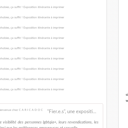
s
w
"Fier.e.s", une exposition itinérante à imprimer - bienvenue chez C A R I C A D O C
visibilité des personnes lgbtqia+, leurs revendications, les