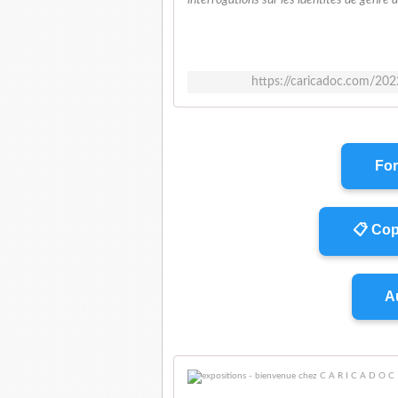
interrogations sur les identités de genre 
https://caricadoc.com/2022
For
📋 Cop
Au