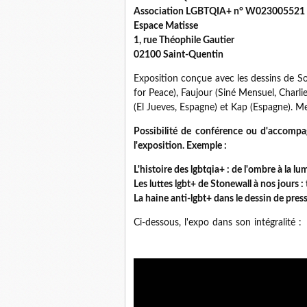
Association LGBTQIA+ n° W023005521
Espace Matisse
1, rue Théophile Gautier
02100 Saint-Quentin
Exposition conçue avec les dessins de Sou
for Peace), Faujour (Siné Mensuel, Char
(El Jueves, Espagne) et Kap (Espagne). Me
Possibilité de conférence ou d'accompag
l'exposition. Exemple :
L'histoire des lgbtqia+ : de l'ombre à la lu
Les luttes lgbt+ de Stonewall à nos jours :
La haine anti-lgbt+ dans le dessin de pres
Ci-dessous, l'expo dans son intégralité :
M
exposition biphobie exposition transphobi