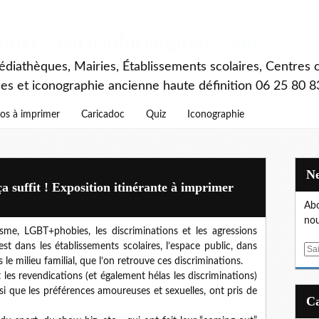
rimer : caricadoc@gmail.com
diathèques, Mairies, Établissements scolaires, Centres c
ces et iconographie ancienne haute définition 06 25 80 8
os à imprimer
Caricadoc
Quiz
Iconographie
suffit ! Exposition itinérante à imprimer
Abo
nou
isme, LGBT+phobies, les discriminations et les agressions
t dans les établissements scolaires, l’espace public, dans
E
s le milieu familial, que l’on retrouve ces discriminations.
m
les revendications (et également hélas les discriminations)
a
si que les préférences amoureuses et sexuelles, ont pris de
i
l