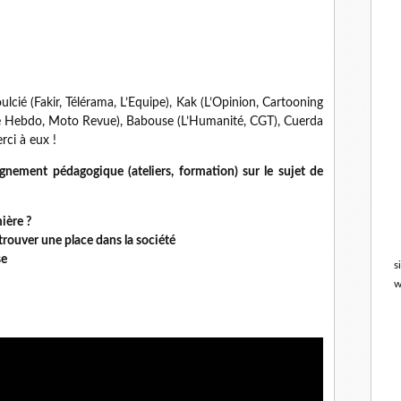
lcié (Fakir, Télérama, L’Equipe), Kak (L’Opinion, Cartooning
lie Hebdo, Moto Revue), Babouse (L’Humanité, CGT), Cuerda
rci à eux !
nement pédagogique (ateliers, formation) sur le sujet de
mière ?
 trouver une place dans la société
se
s
w
ots clés : exposition homophobie exposition lesbophobie
e exposition queer non binaire intersexe asexuel.le