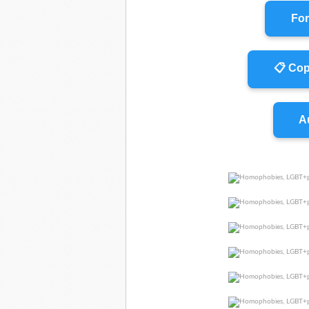
For
📋 Cop
Au