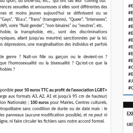
u sport, du show-biz, etc., qui ont fait leur “coming out”
#E
rences sexuelles et amoureuses si elles sont différentes des
#E
unes et moins jeunes aujourd’hui se définissent ou se
ys”, “Bi.e.s”, “Trans” (transgenres), “Queer”, “Intersexes”,
#E
IAP), voire “fluid gender”, “non-binaires” ou “neutres”, etc.
#E
hobie, la transphobie, etc., sont des discriminations
#E
hysiques, allant jusqu’au meurtre) sanctionnées par la loi.
#E
s dépressions, une marginalisation des individus et parfois
#E
#E
é de genre ? Naît-on fille ou garçon ou le devient-on ?
#E
e que l’homosexualité ou la bisexualité ? Qu’est-ce que la
#Q
hobies ?
#E
#J
#Q
sponible
pour 50 euros TTC au profit de l'association LGBT+
harge aux formats A3, A2, A1 et jusqu'à 95 cm de hauteur)
tion Nationale) ;
100 euros
pour Mairies, Centres culturels,
ropolitaine sans condition de durée ou de date mais : le
EX
 des panneaux (aucune modification possible), et ne peut ni
ligne, ni faire circuler les fichiers sans notre accord formel.
ca