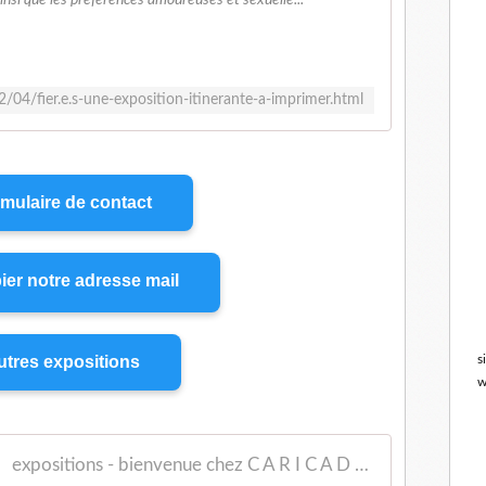
ainsi que les préférences amoureuses et sexuelle...
/04/fier.e.s-une-exposition-itinerante-a-imprimer.html
mulaire de contact
ier notre adresse mail
tres expositions
s
w
expositions - bienvenue chez C A R I C A D O C