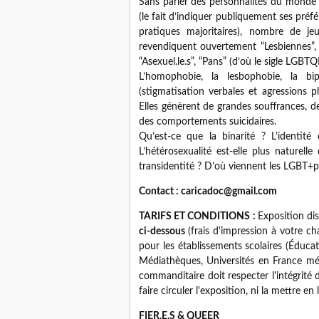
Sans parler des personnalités du monde d
(le fait d’indiquer publiquement ses préfé
pratiques majoritaires), nombre de je
revendiquent ouvertement “Lesbiennes”, “Ga
“Asexuel.le.s”, “Pans” (d’où le sigle LGBTQ
L’homophobie, la lesbophobie, la bip
(stigmatisation verbales et agressions p
Elles génèrent de grandes souffrances, de
des comportements suicidaires.
Qu’est-ce que la binarité ? L’identit
L’hétérosexualité est-elle plus naturell
transidentité ? D’où viennent les LGBT+p
Contact : caricadoc@gmail.com
TARIFS ET CONDITIONS :
Exposition di
ci-dessous
(frais d'impression à votre c
pour les établissements scolaires (Éduca
Médiathèques, Universités en France mét
commanditaire doit respecter l'intégrité
faire circuler l'exposition, ni la mettre en 
FIER.E.S & QUEER