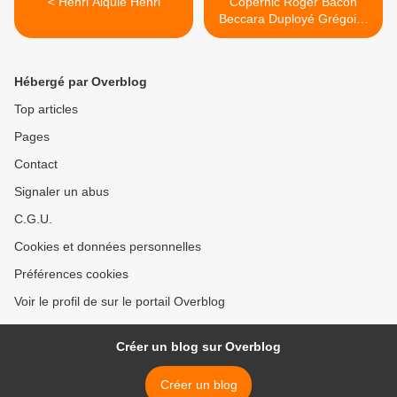
< Henri Alquié Henri
Copernic Roger Bacon
Beccara Duployé Grégoire
de Tours Abbé de l'Epée
Vincent de Beauvais >
Hébergé par Overblog
Top articles
Pages
Contact
Signaler un abus
C.G.U.
Cookies et données personnelles
Préférences cookies
Voir le profil de sur le portail Overblog
Créer un blog sur Overblog
Créer un blog