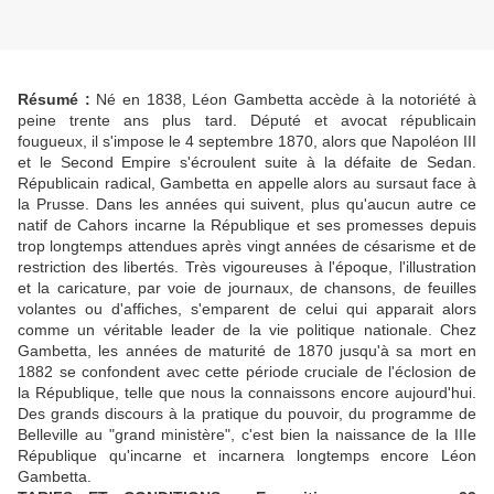
Résumé :
Né en 1838, Léon Gambetta accède à la notoriété à
peine trente ans plus tard. Député et avocat républicain
fougueux, il s'impose le 4 septembre 1870, alors que Napoléon III
et le Second Empire s'écroulent suite à la défaite de Sedan.
Républicain radical, Gambetta en appelle alors au sursaut face à
la Prusse. Dans les années qui suivent, plus qu'aucun autre ce
natif de Cahors incarne la République et ses promesses depuis
trop longtemps attendues après vingt années de césarisme et de
restriction des libertés. Très vigoureuses à l'époque, l'illustration
et la caricature, par voie de journaux, de chansons, de feuilles
volantes ou d'affiches, s'emparent de celui qui apparait alors
comme un véritable leader de la vie politique nationale. Chez
Gambetta, les années de maturité de 1870 jusqu'à sa mort en
1882 se confondent avec cette période cruciale de l'éclosion de
la République, telle que nous la connaissons encore aujourd'hui.
Des grands discours à la pratique du pouvoir, du programme de
Belleville au "grand ministère", c'est bien la naissance de la IIIe
République qu'incarne et incarnera longtemps encore Léon
Gambetta.