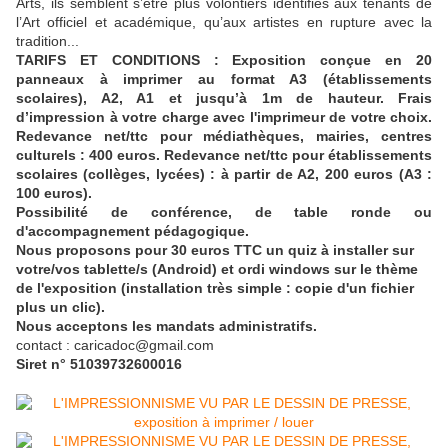
Arts, ils semblent s’être plus volontiers identifiés aux tenants de
l’Art officiel et académique, qu’aux artistes en rupture avec la
tradition...
TARIFS ET CONDITIONS : Exposition conçue en 20
panneaux à imprimer au format A3 (établissements
scolaires), A2, A1 et jusqu’à 1m de hauteur. Frais
d’impression à votre charge avec l'imprimeur de votre choix.
Redevance net/ttc pour médiathèques, mairies, centres
culturels : 400 euros. Redevance net/ttc pour établissements
scolaires (collèges, lycées) : à partir de A2, 200 euros (A3 :
100 euros).
Possibilité de conférence, de table ronde ou
d'accompagnement pédagogique.
Nous proposons pour 30 euros TTC un quiz à installer sur
votre/vos tablette/s (Android) et ordi windows sur le thème
de l'exposition (installation très simple : copie d'un fichier
plus un clic).
Nous acceptons les mandats administratifs.
contact : caricadoc@gmail.com
Siret n° 51039732600016