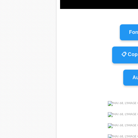
For
📋 Copi
Au