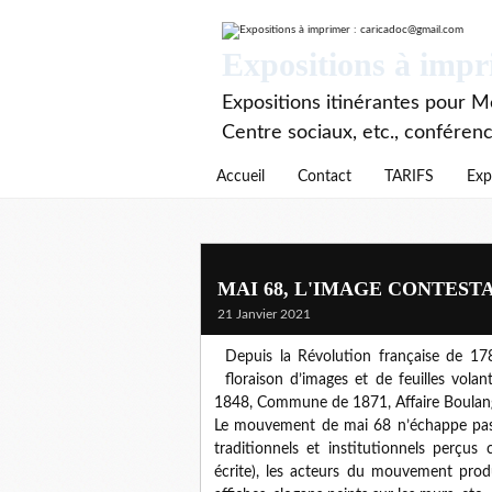
Expositions à imp
Expositions itinérantes pour Mé
Centre sociaux, etc., conféren
Accueil
Contact
TARIFS
Exp
MAI 68, L'IMAGE CONTESTATAIR
21 Janvier 2021
Depuis la Révolution française de 178
floraison d’images et de feuilles vol
1848, Commune de 1871, Affaire Boulange
Le mouvement de mai 68 n’échappe pas 
traditionnels et institutionnels perçus
écrite), les acteurs du mouvement produ