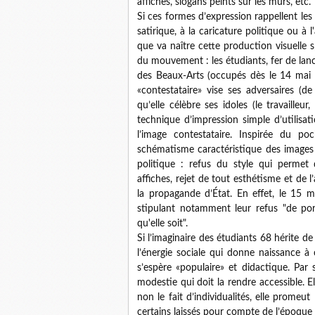
affiches, slogans peints sur les murs, etc.
Si ces formes d’expression rappellent les
satirique, à la caricature politique ou à l
que va naître cette production visuelle 
du mouvement : les étudiants, fer de lance
des Beaux-Arts (occupés dès le 14 mai à
«contestataire» vise ses adversaires (de
qu’elle célèbre ses idoles (le travailleur, 
technique d’impression simple d’utilisat
l’image contestataire. Inspirée du poc
schématisme caractéristique des images de
politique : refus du style qui permet d
affiches, rejet de tout esthétisme et de l
la propagande d’État. En effet, le 15 m
stipulant notamment leur refus "de por
qu'elle soit".
Si l’imaginaire des étudiants 68 hérite d
l’énergie sociale qui donne naissance 
s’espère «populaire» et didactique. Par 
modestie qui doit la rendre accessible. El
non le fait d’individualités, elle promeut 
certains laissés pour compte de l’époque :