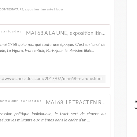
MAI 68 A LA UNE, exposition itinérante à louer - c a r i c a d o c
mai 1968 qui a marqué toute une époque. C'est en "une" de
, Le Figaro, France-Soir, Paris-jour, Le Parisien libér...
p://www.caricadoc.com/2017/07/mai-68-a-la-une.html
s
MAI 68, LE TRACT EN RÉVOLTE, exposition itinérante à louer - c a r i c a d o c
w
pression politique individuelle, le tract sert de ciment au
usé par les militants eux-mêmes dans le cadre d'un ...