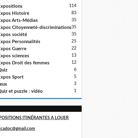
114
xpositions
83
xpos Histoire
35
xpos Arts-Médias
35
xpos Citoyenneté-discriminations
35
xpos société
25
xpos Personnalités
22
xpos Guerre
13
xpos sciences
12
xpos Droit des femmes
6
uiz
5
xpos Sport
3
eux
1
uiz et puzzle : vidéo
POSITIONS ITINÉRANTES A LOUER
ricadoc@gmail.com