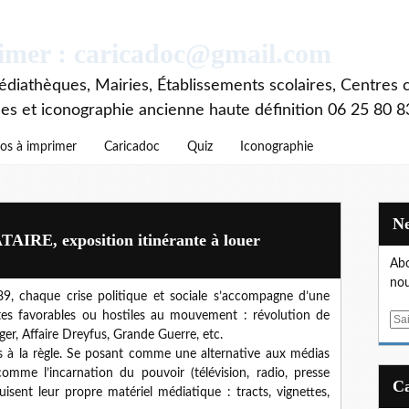
rimer : caricadoc@gmail.com
diathèques, Mairies, Établissements scolaires, Centres c
ces et iconographie ancienne haute définition 06 25 80 8
os à imprimer
Caricadoc
Quiz
Iconographie
E, exposition itinérante à louer
Abo
nou
9, chaque crise politique et sociale s’accompagne d’une
antes favorables ou hostiles au mouvement : révolution de
E
r, Affaire Dreyfus, Grande Guerre, etc.
m
à la règle. Se posant comme une alternative aux médias
a
 comme l’incarnation du pouvoir (télévision, radio, presse
i
isent leur propre matériel médiatique : tracts, vignettes,
l