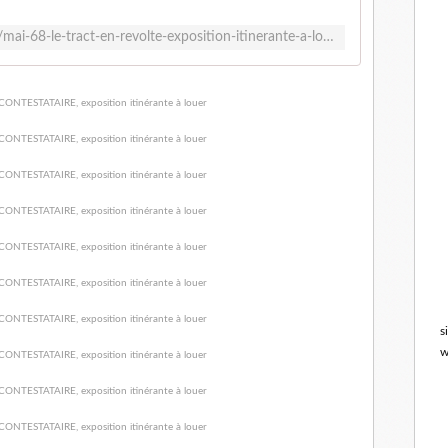
http://www.caricadoc.com/2018/01/mai-68-le-tract-en-revolte-exposition-itinerante-a-louer.html
s
w