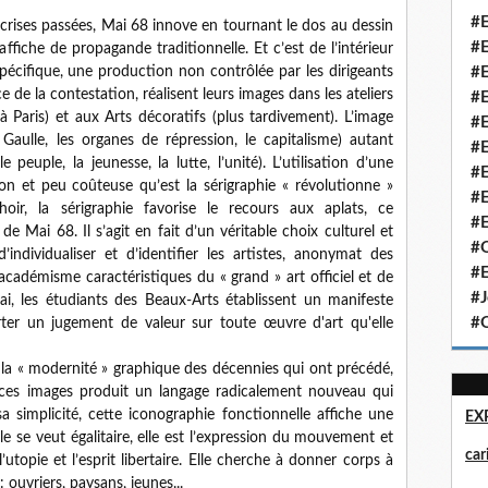
#E
 crises passées, Mai 68 innove en tournant le dos au dessin
#E
'affiche de propagande traditionnelle. Et c’est de l’intérieur
spécifique, une production non contrôlée par les dirigeants
#E
 de la contestation, réalisent leurs images dans les ateliers
#E
 Paris) et aux Arts décoratifs (plus tardivement). L’image
#E
 Gaulle, les organes de répression, le capitalisme) autant
#E
le peuple, la jeunesse, la lutte, l’unité). L’utilisation d’une
#E
ion et peu coûteuse qu’est la sérigraphie « révolutionne »
#E
hoir, la sérigraphie favorise le recours aux aplats, ce
#E
 Mai 68. Il s’agit en fait d’un véritable choix culturel et
#Q
’individualiser et d’identifier les artistes, anonymat des
#E
’académisme caractéristiques du « grand » art officiel et de
#J
ai, les étudiants des Beaux-Arts établissent un manifeste
#Q
ter un jugement de valeur sur toute œuvre d'art qu'elle
e la « modernité » graphique des décennies qui ont précédé,
à ces images produit un langage radicalement nouveau qui
sa simplicité, cette iconographie fonctionnelle affiche une
EX
le se veut égalitaire, elle est l’expression du mouvement et
ca
l’utopie et l’esprit libertaire. Elle cherche à donner corps à
 ouvriers, paysans, jeunes...