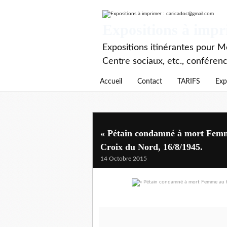
Expositions à imp
Expositions itinérantes pour Mé
Centre sociaux, etc., conféren
Accueil
Contact
TARIFS
Exp
« Pétain condamné à mort Femme 
Croix du Nord, 16/8/1945.
14 Octobre 2015