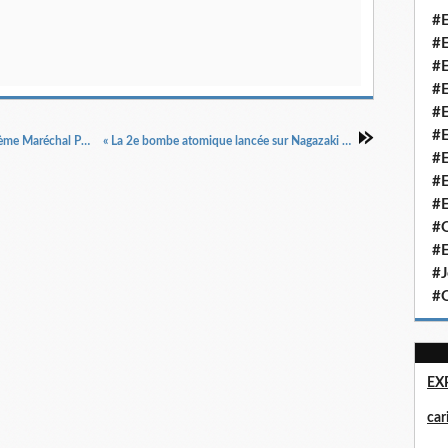
#E
#E
#E
#E
#E
#E
« Berlin encerclée et à moitié conquise Ulm Brème Maréchal Pétain pronnier Pauwels Maurice », La Voix du Nord, 25/4/1945.
« La 2e bombe atomique lancée sur Nagazaki Mandchoukouo », La Croix du Nord, 10/8/1945.
#E
#E
#E
#Q
#E
#J
#Q
EX
ca