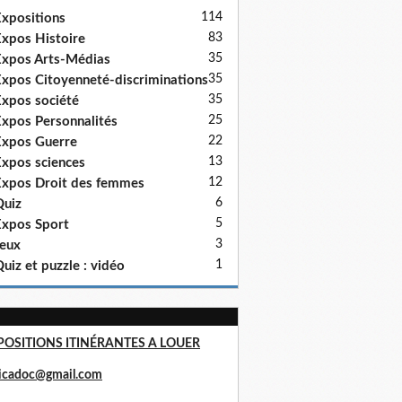
114
xpositions
83
xpos Histoire
35
xpos Arts-Médias
35
xpos Citoyenneté-discriminations
35
xpos société
25
xpos Personnalités
22
xpos Guerre
13
xpos sciences
12
xpos Droit des femmes
6
uiz
5
xpos Sport
3
eux
1
uiz et puzzle : vidéo
POSITIONS ITINÉRANTES A LOUER
ricadoc@gmail.com