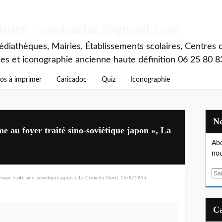
rimer : caricadoc@gmail.com
diathèques, Mairies, Établissements scolaires, Centres c
ces et iconographie ancienne haute définition 06 25 80 8
os à imprimer
Caricadoc
Quiz
Iconographie
au foyer traité sino-soviétique japon », La
Abo
nou
E
m
a
i
l