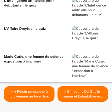
L'Intelligence artificielle pour
débutants : le quiz
L'Affaire Dreyfus, le quiz
Marie Curie, une femme de science :
exposition à imprimer
< « Pétain condamné à
« Entretiens De Gaulle-
mort Femme au foyer traité
Truman et Bidault-Byrnes »,
sino-soviétique japon », La
La Croix du Nord,
Croix du Nord, 16/8/1945.
24/8/1945. >