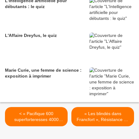
L'Intelligence artificielle pour
débutants : le quiz
L'Affaire Dreyfus, le quiz
Marie Curie, une femme de science :
exposition à imprimer
< « Pacifique 600
« Les blindés dans
superforteresses 4000
Francfort », Résistance La
tonnes de bombes à
voix de Paris, 27/3/1945. >
l'essence solidifiée sur
Kouré, Kobé, Shimonoseki