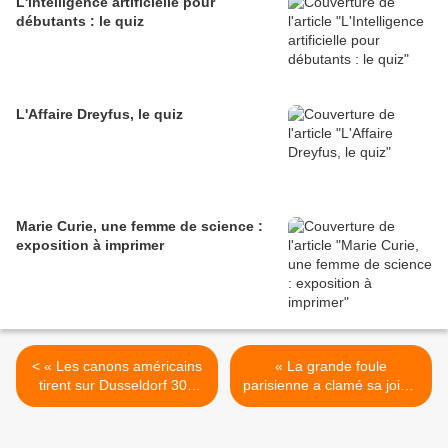
L'Intelligence artificielle pour
débutants : le quiz
L'Affaire Dreyfus, le quiz
Marie Curie, une femme de science :
exposition à imprimer
< « Les canons américains
« La grande foule
tirent sur Dusseldorf 300
parisienne a clamé sa joie à
wagons français », Paris-
EISENHOWER vainqueur
Presse, 2/3/1945.
de l'allemagne nazie La
Syrie veut une