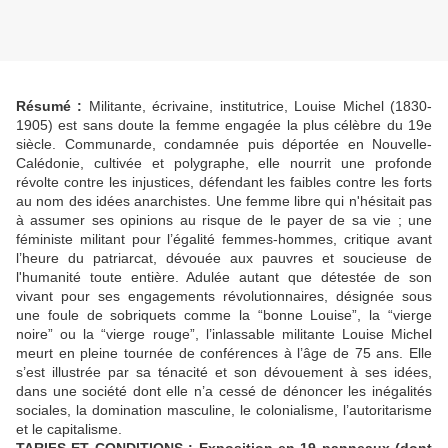
Résumé :
Militante, écrivaine, institutrice, Louise Michel (1830-
1905) est sans doute la femme engagée la plus célèbre du 19e
siècle. Communarde, condamnée puis déportée en Nouvelle-
Calédonie, cultivée et polygraphe, elle nourrit une profonde
révolte contre les injustices, défendant les faibles contre les forts
au nom des idées anarchistes. Une femme libre qui n'hésitait pas
à assumer ses opinions au risque de le payer de sa vie ; une
féministe militant pour l’égalité femmes-hommes, critique avant
l’heure du patriarcat, dévouée aux pauvres et soucieuse de
l'humanité toute entière. Adulée autant que détestée de son
vivant pour ses engagements révolutionnaires, désignée sous
une foule de sobriquets comme la “bonne Louise”, la “vierge
noire” ou la “vierge rouge”, l’inlassable militante Louise Michel
meurt en pleine tournée de conférences à l’âge de 75 ans. Elle
s’est illustrée par sa ténacité et son dévouement à ses idées,
dans une société dont elle n’a cessé de dénoncer les inégalités
sociales, la domination masculine, le colonialisme, l’autoritarisme
et le capitalisme.