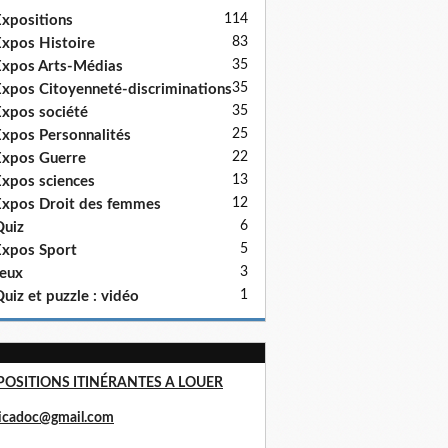
114
xpositions
83
xpos Histoire
35
xpos Arts-Médias
35
xpos Citoyenneté-discriminations
35
xpos société
25
xpos Personnalités
22
xpos Guerre
13
xpos sciences
12
xpos Droit des femmes
6
uiz
5
xpos Sport
3
eux
1
uiz et puzzle : vidéo
POSITIONS ITINÉRANTES A LOUER
ricadoc@gmail.com