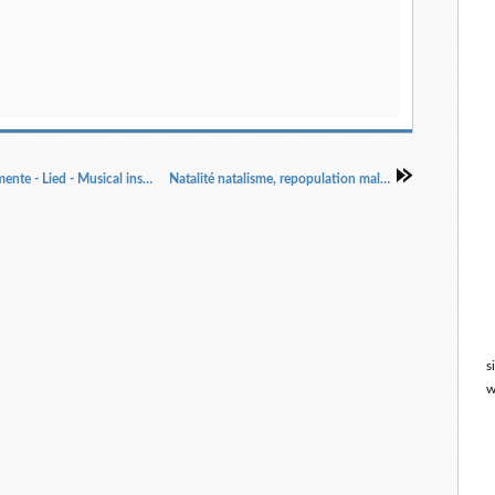
Musique instruments et chant - Musik - Instrumente - Lied - Musical instruments and singing
Natalité natalisme, repopulation malthusianisme
s
w