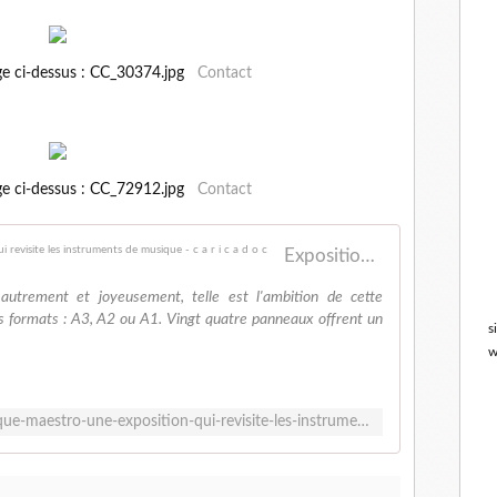
ge ci-dessus : CC_30374.jpg
Contact
ge ci-dessus : CC_72912.jpg
Contact
Exposition Musique, maëstro ! : une exposition qui revisite les instruments de musique - c a r i c a d o c
utrement et joyeusement, telle est l'ambition de cette
rs formats : A3, A2 ou A1. Vingt quatre panneaux offrent un
s
w
http://caricadoc.com/2017/01/musique-maestro-une-exposition-qui-revisite-les-instruments-de-musique.html