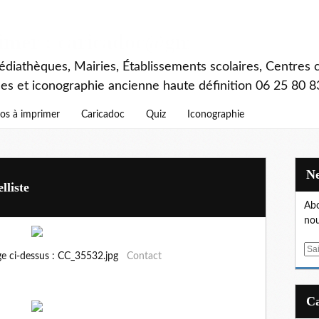
rimer : caricadoc@gmail.com
diathèques, Mairies, Établissements scolaires, Centres c
ces et iconographie ancienne haute définition 06 25 80 8
os à imprimer
Caricadoc
Quiz
Iconographie
lliste
Abo
nou
E
ge ci-dessus : CC_35532.jpg
Contact
m
a
i
l