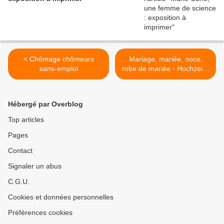
< Chômage chômeurs
Mariage, mariée, noce,
sans-emploi
robe de mariée - Hochzeit -
Braut - Ehe - Marriage,
bride, weddings >
Hébergé par Overblog
Top articles
Pages
Contact
Signaler un abus
C.G.U.
Cookies et données personnelles
Préférences cookies