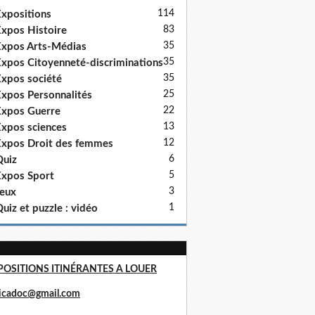
114
xpositions
83
xpos Histoire
35
xpos Arts-Médias
35
xpos Citoyenneté-discriminations
35
xpos société
25
xpos Personnalités
22
xpos Guerre
13
xpos sciences
12
xpos Droit des femmes
6
uiz
5
xpos Sport
3
eux
1
uiz et puzzle : vidéo
POSITIONS ITINÉRANTES A LOUER
ricadoc@gmail.com