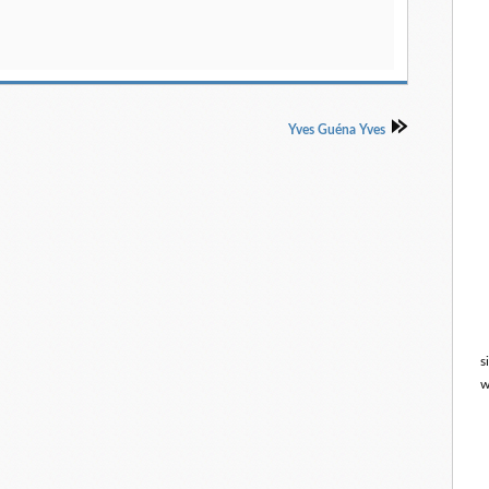
Yves Guéna Yves
s
w