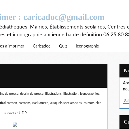
rimer : caricadoc@gmail.com
diathèques, Mairies, Établissements scolaires, Centres c
ces et iconographie ancienne haute définition 06 25 80 8
os à imprimer
Caricadoc
Quiz
Iconographie
Abo
nou
s de presse, dessin de presse, illustrations, illustration, iconographies,
E
itical cartoon, cartoons, Karikaturen,
auxquels sont associés les mots-clef
m
a
:
UDR
suivants
i
l