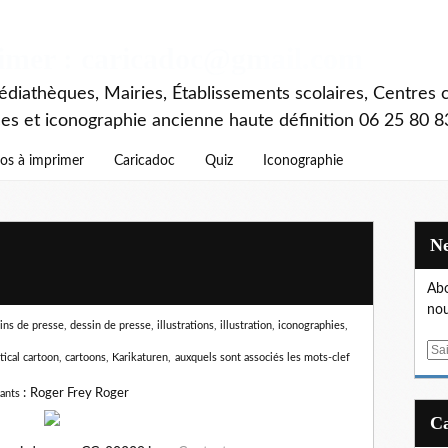
rimer : caricadoc@gmail.com
diathèques, Mairies, Établissements scolaires, Centres c
ces et iconographie ancienne haute définition 06 25 80 8
os à imprimer
Caricadoc
Quiz
Iconographie
Abo
nou
s de presse, dessin de presse, illustrations, illustration, iconographies,
E
itical cartoon, cartoons, Karikaturen,
auxquels sont associés les mots-clef
m
a
:
Roger Frey Roger
ants
i
l