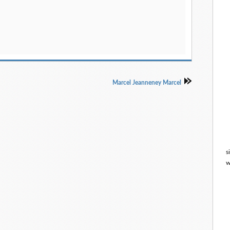
Marcel Jeanneney Marcel
s
w