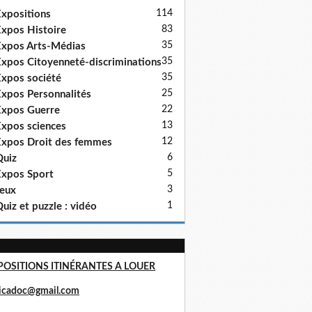
114
xpositions
83
xpos Histoire
35
xpos Arts-Médias
35
xpos Citoyenneté-discriminations
35
xpos société
25
xpos Personnalités
22
xpos Guerre
13
xpos sciences
12
xpos Droit des femmes
6
uiz
5
xpos Sport
3
eux
1
uiz et puzzle : vidéo
POSITIONS ITINÉRANTES A LOUER
ricadoc@gmail.com