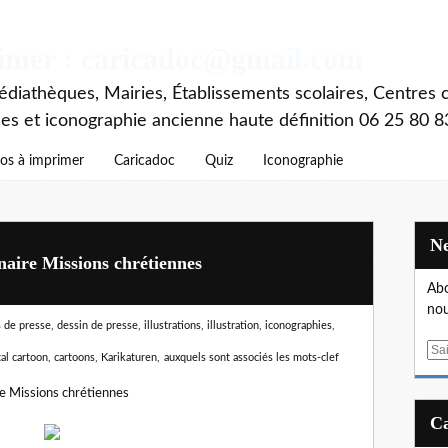
rimer : caricadoc@gmail.com
diathèques, Mairies, Établissements scolaires, Centres c
ces et iconographie ancienne haute définition 06 25 80 8
os à imprimer
Caricadoc
Quiz
Iconographie
naire Missions chrétiennes
Abo
nou
de presse, dessin de presse, illustrations, illustration, iconographies,
E
cal cartoon, cartoons, Karikaturen,
auxquels sont associés les mots-clef
m
a
re Missions chrétiennes
i
l