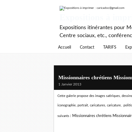
Expositions à imp
Expositions itinérantes pour Mé
Centre sociaux, etc., conféren
Accueil
Contact
TARIFS
Exp
Missionnaires chrétiens Mission
1 Janvier 2013
Cette galerie propose des images satiriques, dessins 
iconographie, portrait, caricatures, caricature, politi
:
Missionnaires chrétiens Missionnai
suivants