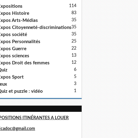
114
xpositions
83
xpos Histoire
35
xpos Arts-Médias
35
xpos Citoyenneté-discriminations
35
xpos société
25
xpos Personnalités
22
xpos Guerre
13
xpos sciences
12
xpos Droit des femmes
6
uiz
5
xpos Sport
3
eux
1
uiz et puzzle : vidéo
POSITIONS ITINÉRANTES A LOUER
ricadoc@gmail.com