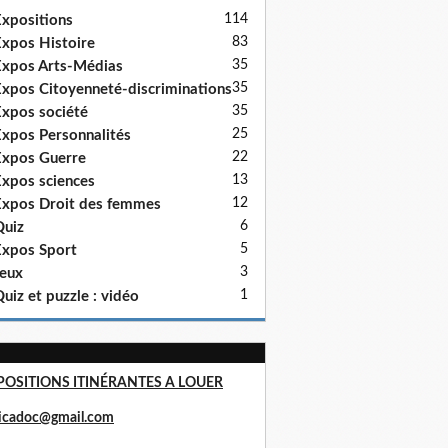
114
xpositions
83
xpos Histoire
35
xpos Arts-Médias
35
xpos Citoyenneté-discriminations
35
xpos société
25
xpos Personnalités
22
xpos Guerre
13
xpos sciences
12
xpos Droit des femmes
6
uiz
5
xpos Sport
3
eux
1
uiz et puzzle : vidéo
POSITIONS ITINÉRANTES A LOUER
ricadoc@gmail.com