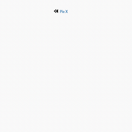
Pie X