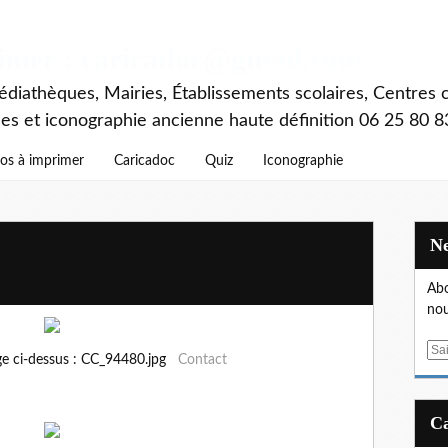
rimer : caricadoc@gmail.com
diathèques, Mairies, Établissements scolaires, Centres c
ces et iconographie ancienne haute définition 06 25 80 8
os à imprimer
Caricadoc
Quiz
Iconographie
Abo
nou
E
ge ci-dessus : CC_94480.jpg
Contact
m
a
i
l