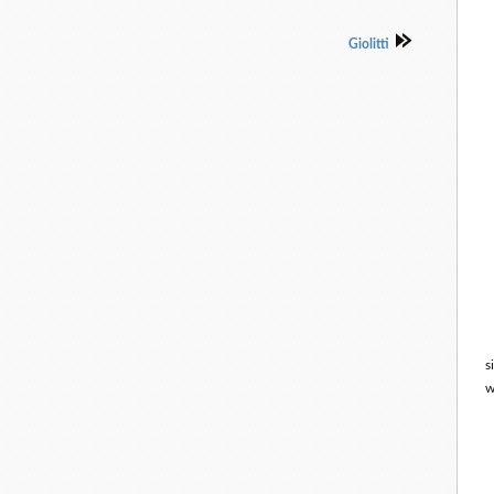
Giolitti
s
w