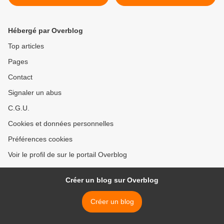
carte, colin maillard,
chamboule tout, jeu de
massacre, bilboquet,
Hébergé par Overblog
dominos, poupée, poupées,
jeux d'échecs, jeu de
Top articles
bascule, jeux de force >
Pages
Contact
Signaler un abus
C.G.U.
Cookies et données personnelles
Préférences cookies
Voir le profil de sur le portail Overblog
Créer un blog sur Overblog
Créer un blog