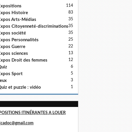
114
xpositions
83
xpos Histoire
35
xpos Arts-Médias
35
xpos Citoyenneté-discriminations
35
xpos société
25
xpos Personnalités
22
xpos Guerre
13
xpos sciences
12
xpos Droit des femmes
6
uiz
5
xpos Sport
3
eux
1
uiz et puzzle : vidéo
POSITIONS ITINÉRANTES A LOUER
ricadoc@gmail.com