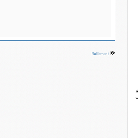
Ralliement
s
w