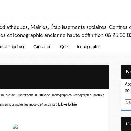
rimer : caricadoc@gmail.com
diathèques, Mairies, Établissements scolaires, Centres c
ces et iconographie ancienne haute définition 06 25 80 8
os à imprimer
Caricadoc
Quiz
Iconographie
Abo
nou
e presse, illustrations, illustration, iconographies, iconographie, portrait,
E
:
Libye Lybie
els sont associés les mots-clef suivants
m
a
i
l