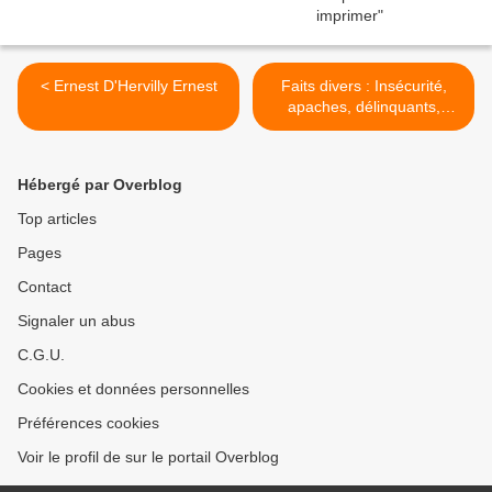
< Ernest D'Hervilly Ernest
Faits divers : Insécurité,
apaches, délinquants,
délinquance, crime,
criminel, meutre, homicide,
vol, voleurs - Unsicherheit
Hébergé par Overblog
Kriminalität - Insecurity,
delinquancy >
Top articles
Pages
Contact
Signaler un abus
C.G.U.
Cookies et données personnelles
Préférences cookies
Voir le profil de sur le portail Overblog