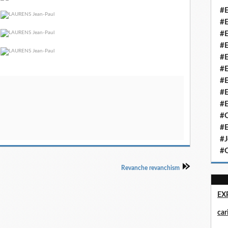
#E
#E
#E
#E
#E
#E
#E
#E
#E
#Q
#E
#J
#Q
Revanche revanchism
EX
ca