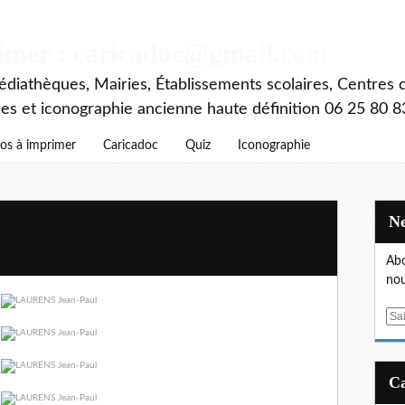
rimer : caricadoc@gmail.com
diathèques, Mairies, Établissements scolaires, Centres c
ces et iconographie ancienne haute définition 06 25 80 8
os à imprimer
Caricadoc
Quiz
Iconographie
Abo
nou
E
m
a
i
l