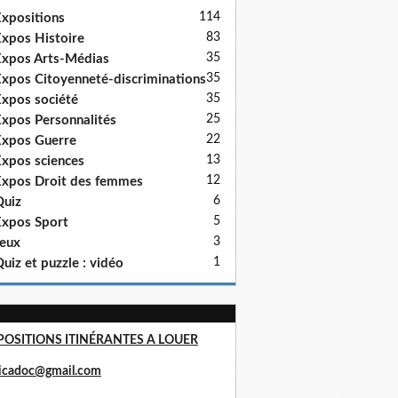
114
xpositions
83
xpos Histoire
35
xpos Arts-Médias
35
xpos Citoyenneté-discriminations
35
xpos société
25
xpos Personnalités
22
xpos Guerre
13
xpos sciences
12
xpos Droit des femmes
6
uiz
5
xpos Sport
3
eux
1
uiz et puzzle : vidéo
POSITIONS ITINÉRANTES A LOUER
ricadoc@gmail.com