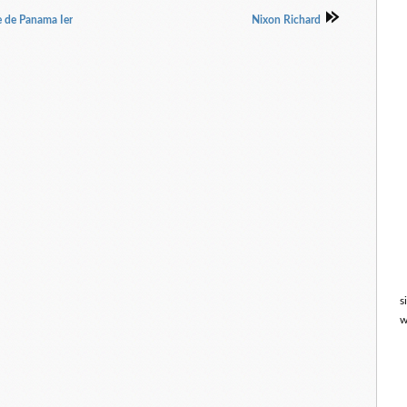
e de Panama Ier
Nixon Richard
s
w