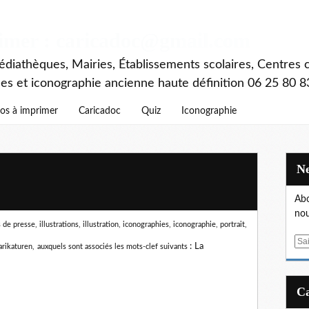
rimer : caricadoc@gmail.com
diathèques, Mairies, Établissements scolaires, Centres c
ces et iconographie ancienne haute définition 06 25 80 8
os à imprimer
Caricadoc
Quiz
Iconographie
Abo
nou
e presse, illustrations, illustration, iconographies, iconographie, portrait,
E
:
La
arikaturen,
auxquels sont associés les mots-clef suivants
m
a
i
l