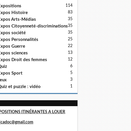
114
xpositions
83
xpos Histoire
35
xpos Arts-Médias
35
xpos Citoyenneté-discriminations
35
xpos société
25
xpos Personnalités
22
xpos Guerre
13
xpos sciences
12
xpos Droit des femmes
6
uiz
5
xpos Sport
3
eux
1
uiz et puzzle : vidéo
POSITIONS ITINÉRANTES A LOUER
ricadoc@gmail.com