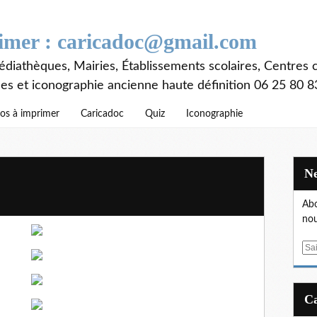
rimer : caricadoc@gmail.com
diathèques, Mairies, Établissements scolaires, Centres c
ces et iconographie ancienne haute définition 06 25 80 8
os à imprimer
Caricadoc
Quiz
Iconographie
Abo
nou
E
m
a
i
l