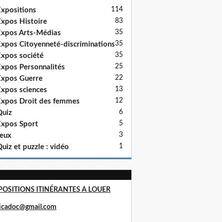
114
xpositions
83
xpos Histoire
35
xpos Arts-Médias
35
xpos Citoyenneté-discriminations
35
xpos société
25
xpos Personnalités
22
xpos Guerre
13
xpos sciences
12
xpos Droit des femmes
6
uiz
5
xpos Sport
3
eux
1
uiz et puzzle : vidéo
POSITIONS ITINÉRANTES A LOUER
ricadoc@gmail.com