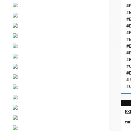
#E
#E
#E
#E
#E
#E
#E
#E
#E
#Q
#E
#J
#Q
EX
ca