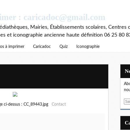
rimer : caricadoc@gmail.com
diathèques, Mairies, Établissements scolaires, Centres c
ces et iconographie ancienne haute définition 06 25 80 8
os à imprimer
Caricadoc
Quiz
Iconographie
Abo
nou
E
ge ci-dessus : CC_89443.jpg
Contact
m
a
i
l