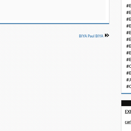
#E
#E
#E
#E
#E
BIYA Paul BIYA
#E
#E
#E
#E
#Q
#E
#J
#Q
EX
ca