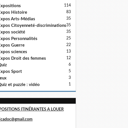
114
xpositions
83
xpos Histoire
35
xpos Arts-Médias
35
xpos Citoyenneté-discriminations
35
xpos société
25
xpos Personnalités
22
xpos Guerre
13
xpos sciences
12
xpos Droit des femmes
6
uiz
5
xpos Sport
3
eux
1
uiz et puzzle : vidéo
POSITIONS ITINÉRANTES A LOUER
ricadoc@gmail.com